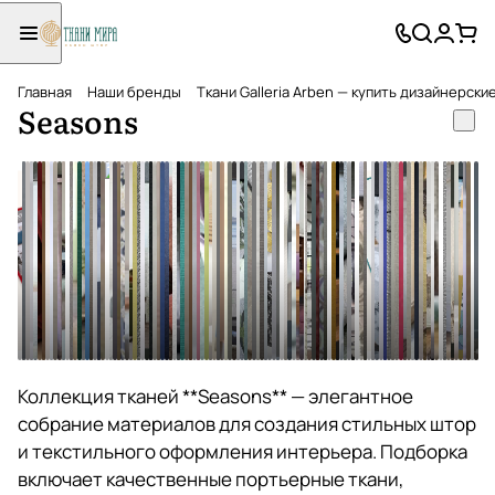
Главная
Наши бренды
Ткани Galleria Arben — купить дизайнерски
Seasons
Bohemian
Escardin
Linen
Palais
San
Tocco
Alicante
Altea
Amal
Amalfi
Antwerp
Armonico
Art Nouveau
Aura
Babur
Barolo
Baron
Baroque
Benevento
Bernini
rhapsody
Bongo
Brugge
Calipso
Capital
Caserta
Chance
Conan
Darling
Deluxe
Dg Art
Easy
Kurban
Fanfare
Fenno
Fenton
Fiji
Finland
Galle
Gandia
Golden
Goodnight
Grazioso
Gusto
Harrison
Ibiza
Intermezzo
Jade
Kalahari
Kerala
Kerala
Laura
Lea
Lilly
Instincts
Lucas
Lunar
Lungomare
Luxury
Lykia
Malaga
Maldives
Marrakesh
Martini
MATRIX
Mauritius
Minerva
Mojito
Monte Cristo
Museo
Nantes
Napoli
Natural
Natural
Natural
Navarra
Neo Luxury
Omni
Operetta
Orlando
Paisley
Royale
Paloma
Paradise
Patio II
Pepita
Pergamon
Porto
Prague
Prince
Regent
Reveal
Francisco
San Marco
Santorini
Satin
Seasons
Serenity
Siesta
Sky Gard
Solar Di
Sopran
Souffle
Stripe
Tartan
Terra
Seta
Tom II
Tren
Troy
Twi
Val
Ve
Ve
Ve
V
V
V
Коллекция тканей **Seasons** — элегантное
собрание материалов для создания стильных штор
и текстильного оформления интерьера. Подборка
включает качественные портьерные ткани,