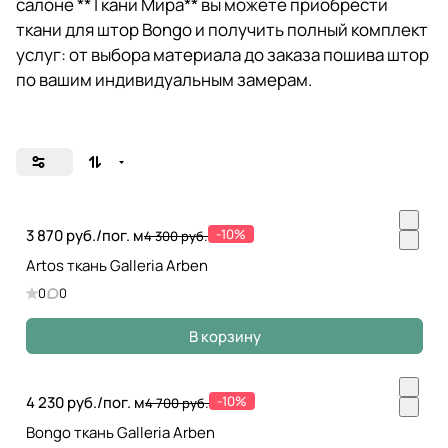
салоне **Ткани Мира** вы можете приобрести
ткани для штор Bongo и получить полный комплект
услуг: от выбора материала до заказа пошива штор
по вашим индивидуальным замерам.
3 870 руб./
пог. м
-10%
4 300 руб.
Artos ткань Galleria Arben
0
0
В корзину
4 230 руб./
пог. м
-10%
4 700 руб.
Bongo ткань Galleria Arben