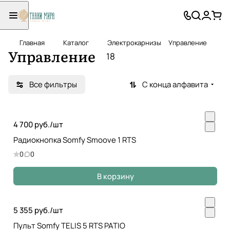
Главная
Каталог
Электрокарнизы
Управление
Управление
18
Все фильтры
С конца алфавита
4 700 руб./
шт
Радиокнопка Somfy Smoove 1 RTS
0
0
В корзину
5 355 руб./
шт
Пульт Somfy TELIS 5 RTS PATIO