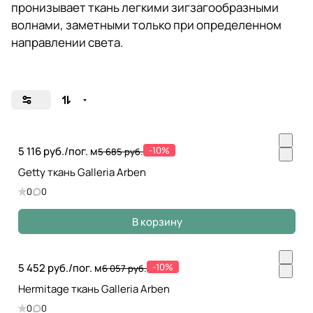
пронизывает ткань легкими зигзагообразными
волнами, заметными только при определенном
направлении света.
5 116 руб./
пог. м
-10%
5 685 руб.
Getty ткань Galleria Arben
0
0
В корзину
5 452 руб./
пог. м
-10%
6 057 руб.
Hermitage ткань Galleria Arben
0
0