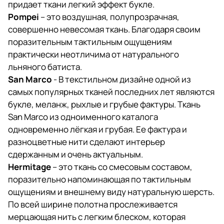
придает ткани легкий эффект букле.
Pompei
– это воздушная, полупрозрачная,
совершенно невесомая ткань. Благодаря своим
поразительным тактильным ощущениям
практически неотличима от натурального
льняного батиста.
San
Marco
- В текстильном дизайне одной из
самых популярных тканей последних лет являются
букле, меланж, рыхлые и грубые фактуры. Ткань
San Marco из одноименного каталога
одновременно лёгкая и грубая. Ее фактура и
разноцветные нити сделают интерьер
сдержанным и очень актуальным.
Hermitage
– это ткань со смесовым составом,
поразительно напоминающая по тактильным
ощущениям и внешнему виду натуральную шерсть.
По всей ширине полотна прослеживается
мерцающая нить с легким блеском, которая