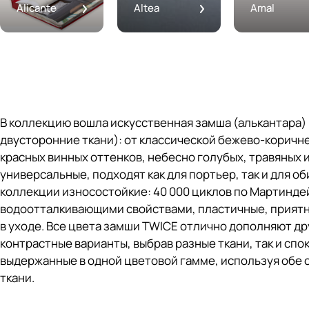
Alicante
Altea
Amal
В коллекцию вошла искусственная замша (алькантара) 
двусторонние ткани): от классической бежево-коричн
красных винных оттенков, небесно голубых, травяных и
универсальные, подходят как для портьер, так и для об
коллекции износостойкие: 40 000 циклов по Мартиндей
водоотталкивающими свойствами, пластичные, приятны
в уходе. Все цвета замши TWICE отлично дополняют дру
контрастные варианты, выбрав разные ткани, так и сп
выдержанные в одной цветовой гамме, используя обе 
ткани.