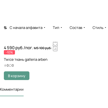
С начала алфавита
Тип
Состав
Стиль
4 590 руб./
пог. м
5 100 руб.
-10%
Twice ткань galleria arben
0
0
В корзину
Комментарии