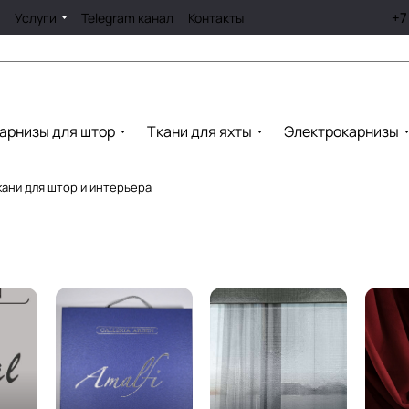
+7
Услуги
Telegram канал
Контакты
арнизы для штор
Ткани для яхты
Электрокарнизы
ткани для штор и интерьера