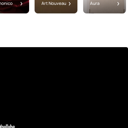
monico
Art Nouveau
Aura