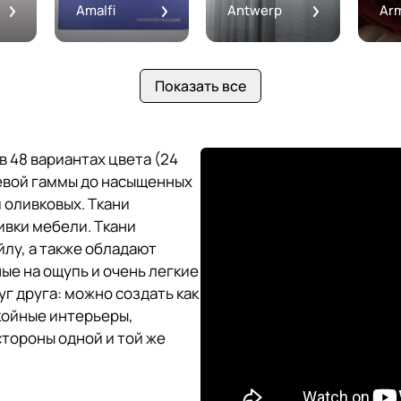
Amalfi
Antwerp
Ar
Показать все
в 48 вариантах цвета (24
евой гаммы до насыщенных
 оливковых. Ткани
ивки мебели. Ткани
лу, а также обладают
е на ощупь и очень легкие
г друга: можно создать как
окойные интерьеры,
стороны одной и той же