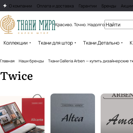
О компании
Оплата и доставка
Гарантии
Бренды
Акции
Красиво. Точно. Надолго
Коллекции
Ткани для штор
Ткани Детально
К
Главная
Наши бренды
Ткани Galleria Arben — купить дизайнерские 
Twice