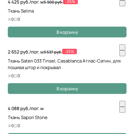
4 425 руб./
пог. м
-25%
5 900 руб.
Ткань Selina
0
0
В корзину
2 652 руб./
пог. м
-25%
3 537 руб.
Ткань Saten 033 Tinsel, Casablanca Атлас-Сатин, для
пошива штор и покрывал
0
0
В корзину
4 088 руб./
пог. м
Ткань Sapori Stone
0
0