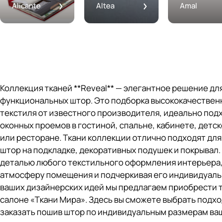
Alicante
Altea
Amal
Коллекция тканей **Reveal** — элегантное решение дл
функциональных штор. Это подборка высококачествен
текстиля от известного производителя, идеально по
оконных проемов в гостиной, спальне, кабинете, детск
или ресторане. Ткани коллекции отлично подходят для
штор на подкладке, декоративных подушек и покрывал.
деталью любого текстильного оформления интерьера
атмосферу помещения и подчеркивая его индивидуаль
ваших дизайнерских идей мы предлагаем приобрести т
салоне «Ткани Мира». Здесь вы сможете выбрать подх
заказать пошив штор по индивидуальным размерам ваш