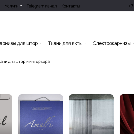
+7
Услуги
Telegram канал
Контакты
арнизы для штор
Ткани для яхты
Электрокарнизы
ткани для штор и интерьера