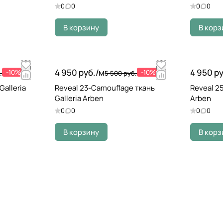
0
0
0
0
В корзину
В корз
4 950 руб./
м
4 950 ру
-10%
-10%
.
5 500 руб.
Galleria
Reveal 23-Camouflage ткань
Reveal 25
Galleria Arben
Arben
0
0
0
0
В корзину
В корз