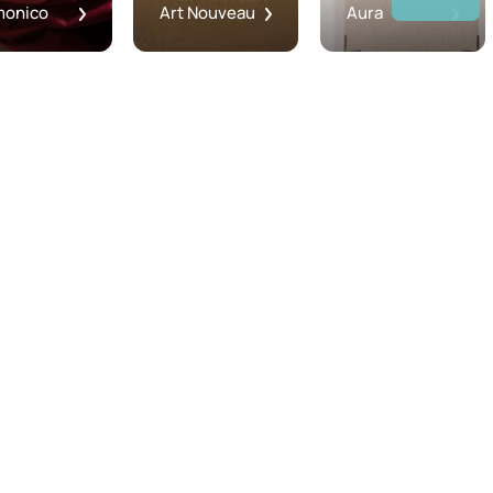
monico
Art Nouveau
Aura