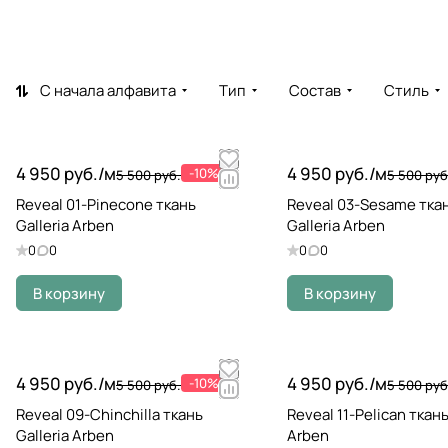
С начала алфавита
Тип
Состав
Стиль
4 950 руб./
м
4 950 руб./
м
-10%
5 500 руб.
5 500 руб
Reveal 01-Pinecone ткань
Reveal 03-Sesame тка
Galleria Arben
Galleria Arben
0
0
0
0
В корзину
В корзину
4 950 руб./
м
4 950 руб./
м
-10%
5 500 руб.
5 500 руб
Reveal 09-Chinchilla ткань
Reveal 11-Pelican ткань
Galleria Arben
Arben