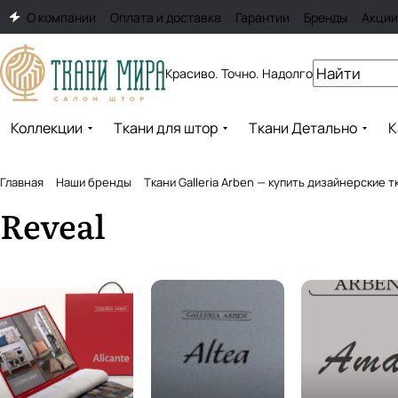
О компании
Оплата и доставка
Гарантии
Бренды
Акции
Красиво. Точно. Надолго
Коллекции
Ткани для штор
Ткани Детально
К
Главная
Наши бренды
Ткани Galleria Arben — купить дизайнерские 
Reveal