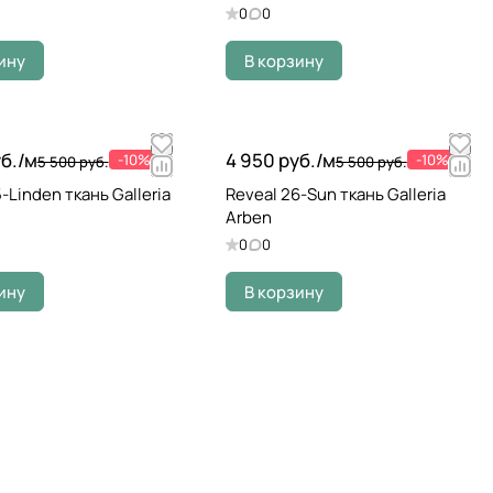
0
0
ину
В корзину
б./
м
4 950 руб./
м
-10%
-10%
5 500 руб.
5 500 руб.
-Linden ткань Galleria
Reveal 26-Sun ткань Galleria
Arben
0
0
ину
В корзину