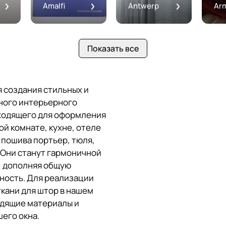
Amalfi
Antwerp
Ar
Показать все
я создания стильных и
ного интерьерного
дходящего для оформления
ой комнате, кухне, отеле
 пошива портьер, тюля,
 Они станут гармоничной
, дополняя общую
ность. Для реализации
кани для штор в нашем
одящие материалы и
его окна.