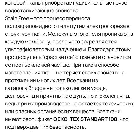
которой ткань приобретает удивительные грязе-
водооталкивающие свойства.
Stain Free – это процесс переноса
полиакриломидного геля путем электрофореза в
структуру ткани. Молекулы этого геля проникают в
каждую мембрану, после чего закрепляются
ультрафиолетовым излучением. Благодаря этому
процессу гель “срастается” с тканью и становится
ее неотъемлемой частью. При таком способе
изготовления ткань не теряет своих свойств на
протяжении многих лет. Все ткани из
каталога Brugge не только легки в уходе,
долговечны и приятны на ощупь, но и экологичны,
ведь при их производстве не остается токсических
или опасных органических веществ. Все ткани
имеют сертификат
OEKO-TEX STANDART 100,
что
подтверждает их безопасность.