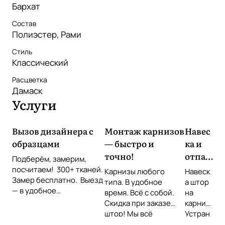
Бархат
Состав
Полиэстер, Рами
Стиль
Классический
Расцветка
Дамаск
Услуги
Вызов дизайнера с
Монтаж карнизов
Навес
образцами
— быстро и
ка и
точно!
отпар
Подберём, замерим,
ивани
посчитаем! 300+ тканей.
Карнизы любого
Навеск
Замер бесплатно. Выезд
е
типа. В удобное
а штор
— в удобное
время. Всё с собой.
штор
на
время Звоните или
Скидка при заказе
карниз
оставьте заявку!
штор! Мы всё
Устран
повесим идеально!
ение