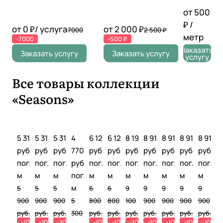
складо
от 500
к прямо
₽ /
от 0 ₽/ услуга
от 2 000 ₽
7000
2 500 ₽
на
метр
-7000
-500 ₽
месте
Заказать
Провер
Заказать услугу
Заказать услугу
услугу
ка
симмет
Все товары коллекции
рии,
уровня,
«Seasons»
длины
5 310
5 310
5 310
4
6 120
6 120
8 190
8 910
8 910
8 910
8 910
руб./
руб./
руб./
770
руб./
руб./
руб./
руб./
руб./
руб./
руб./
пог.
пог.
пог.
руб./
пог.
пог.
пог.
пог.
пог.
пог.
пог.
м
м
м
пог.
м
м
м
м
м
м
м
м
5
5
5
6
6
9
9
9
9
9
900
900
900
5
800
800
100
900
900
900
900
руб.
руб.
руб.
300
руб.
руб.
руб.
руб.
руб.
руб.
руб.
-10%
-10%
-10%
-10%
-10%
-10%
-10%
-10%
-10%
-10%