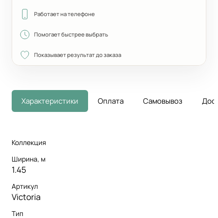
Работает на телефоне
Помогает быстрее выбрать
Показывает результат до заказа
Характеристики
Оплата
Самовывоз
Дос
Коллекция
Ширина, м
1.45
Артикул
Victoria
Тип