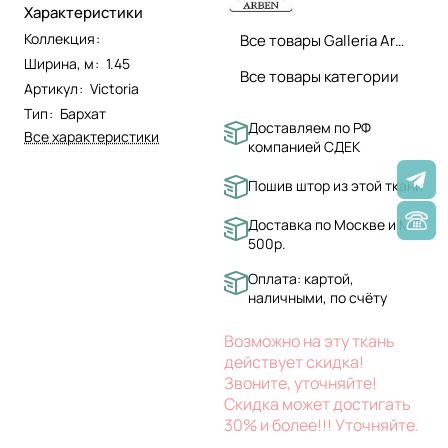
Характеристики
Коллекция
:
Все товары Galleria Arben
Ширина, м
:
1.45
Все товары категории
Артикул
:
Victoria
Тип
:
Бархат
Доставляем по РФ
Все характеристики
компанией СДЕК
Пошив штор из этой ткани
Доставка по Москве и МО
500р.
Оплата: картой,
наличными, по счёту
Возможно на эту ткань
действует скидка!
Звоните, уточняйте!
Скидка может достигать
30% и более!!! Уточняйте.