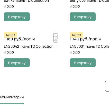
B2472 ткань TD Collection
Berry 003 ткань TD Col
0
0
0
0
В корзину
В корзину
Акция
Акция
1 180 руб./
пог. м
1 740 руб./
пог. м
LN20042 ткань TD Collection
LN50001 ткань TD Coll
0
0
0
0
В корзину
В корзину
Комментарии