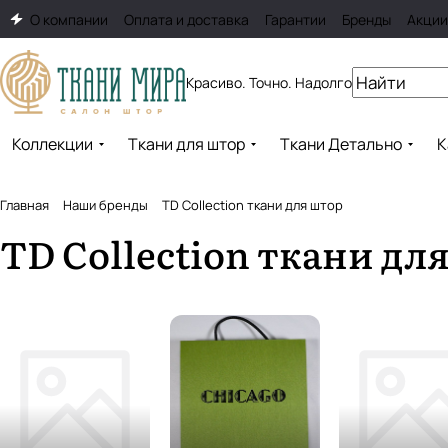
О компании
Оплата и доставка
Гарантии
Бренды
Акции
Красиво. Точно. Надолго
Коллекции
Ткани для штор
Ткани Детально
К
Главная
Наши бренды
TD Collection ткани для штор
TD Collection ткани дл