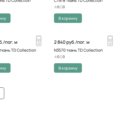
нь TD Collection
C1978 ткань TD Collection
0
0
ину
В корзину
б./
пог. м
2 840 руб./
пог. м
ткань TD Collection
N3570 ткань TD Collection
0
0
ину
В корзину