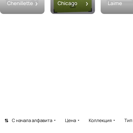
Chenillette
Chicago
Laime
С начала алфавита
Цена
Коллекция
Тип