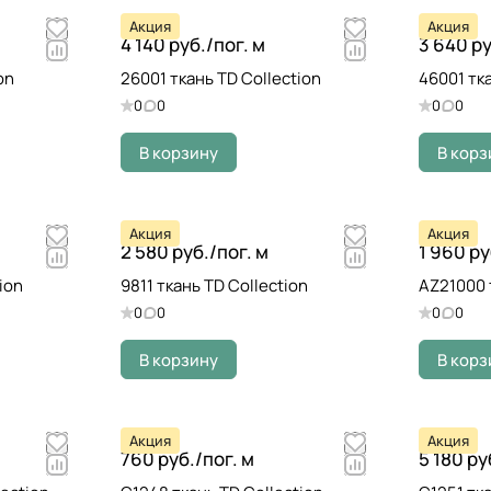
Акция
Акция
4 140 руб./
пог. м
3 640 ру
on
26001 ткань TD Collection
46001 тка
0
0
0
0
В корзину
В корз
Акция
Акция
2 580 руб./
пог. м
1 960 ру
ion
9811 ткань TD Collection
AZ21000 
0
0
0
0
В корзину
В корз
Акция
Акция
760 руб./
пог. м
5 180 ру