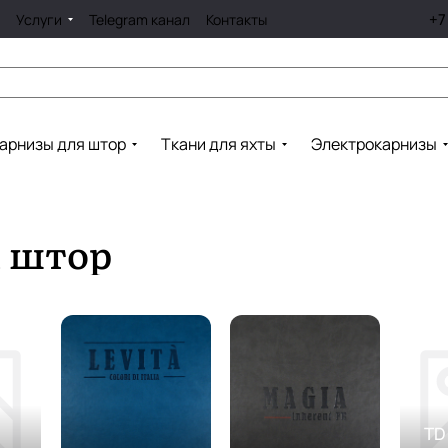
+7
Услуги
Telegram канал
Контакты
арнизы для штор
Ткани для яхты
Электрокарнизы
я штор
TD