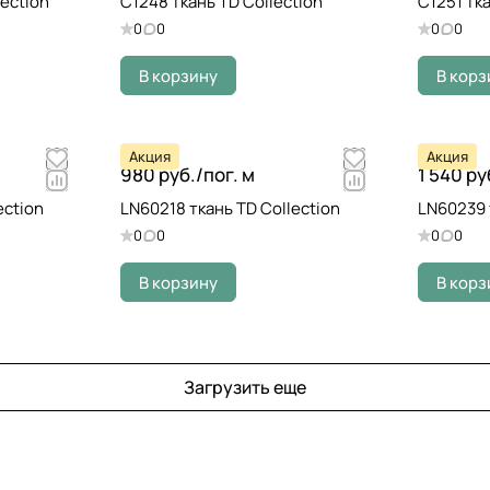
lection
C1248 ткань TD Collection
C1251 тка
0
0
0
0
В корзину
В корз
Акция
Акция
980 руб./
пог. м
1 540 ру
ection
LN60218 ткань TD Collection
LN60239 
0
0
0
0
В корзину
В корз
Загрузить еще