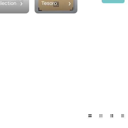
lection
Tesoro