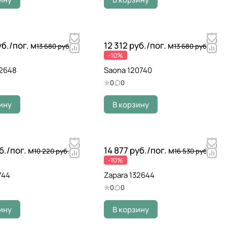
уб./
пог. м
12 312 руб./
пог. м
13 680 руб.
13 680 руб.
-10%
32648
Saona 120740
0
0
ину
В корзину
б./
пог. м
14 877 руб./
пог. м
10 220 руб.
16 530 руб.
-10%
744
Zapara 132644
0
0
ину
В корзину