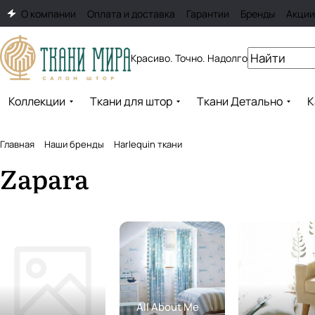
О компании
Оплата и доставка
Гарантии
Бренды
Акции
Красиво. Точно. Надолго
Коллекции
Ткани для штор
Ткани Детально
К
Главная
Наши бренды
Harlequin ткани
Zapara
All About Me