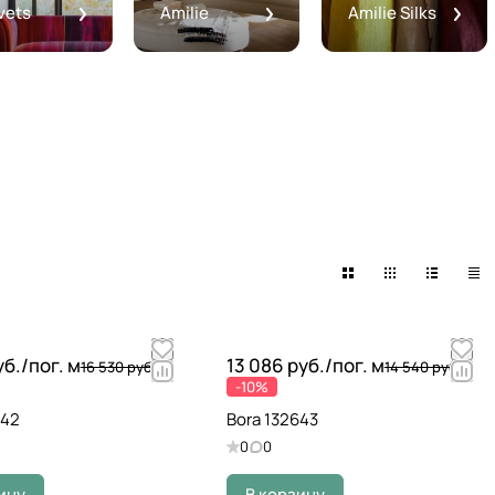
vets
Amilie
Amilie Silks
уб./
пог. м
13 086 руб./
пог. м
16 530 руб.
14 540 руб.
-10%
642
Bora 132643
0
0
ину
В корзину