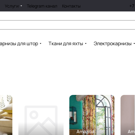
+7
Услуги
Telegram канал
Контакты
арнизы для штор
Ткани для яхты
Электрокарнизы
Amazilia
Ama