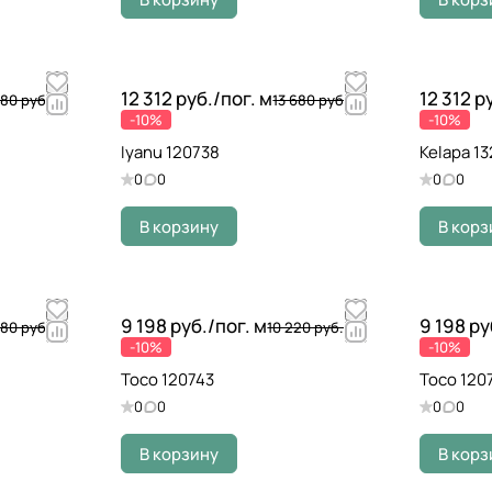
12 312 руб./
пог. м
12 312 р
680 руб.
13 680 руб.
-10%
-10%
Iyanu 120738
Kelapa 1
0
0
0
0
В корзину
В корз
9 198 руб./
пог. м
9 198 ру
680 руб.
10 220 руб.
-10%
-10%
Toco 120743
Toco 120
0
0
0
0
В корзину
В корз