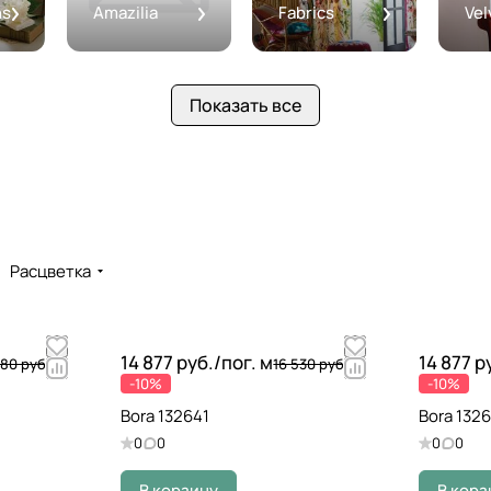
ns
Amazilia
Fabrics
Vel
Показать все
Расцветка
14 877 руб./
пог. м
14 877 р
680 руб.
16 530 руб.
-10%
-10%
Bora 132641
Bora 132
0
0
0
0
В корзину
В корз