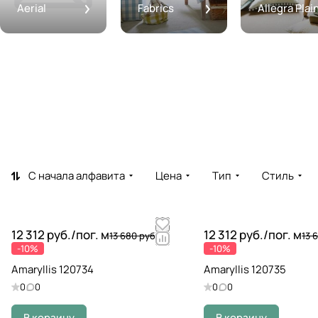
Aerial
Fabrics
Allegra Plai
С начала алфавита
Цена
Тип
Стиль
12 312 руб./
пог. м
12 312 руб./
пог. м
13 680 руб.
13 
-10%
-10%
Amaryllis 120734
Amaryllis 120735
0
0
0
0
В корзину
В корзину