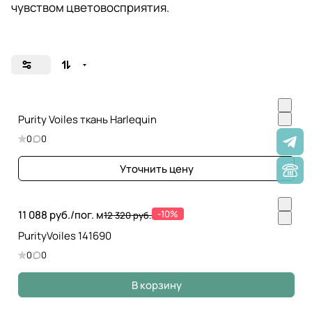
чувством цветовосприятия.
Purity Voiles ткань Harlequin
0
0
Уточнить цену
11 088 руб./
пог. м
-10%
12 320 руб.
PurityVoiles 141690
0
0
В корзину