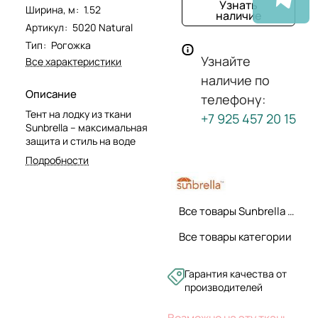
Узнать
Ширина, м
:
1.52
наличие
Артикул
:
5020 Natural
Тип
:
Рогожка
Узнайте
Все характеристики
наличие по
Описание
телефону:
Тент на лодку из ткани
+7 925 457 20 15
Sunbrella – максимальная
защита и стиль на воде
Подробности
Все товары Sunbrella ткани
Все товары категории
Гарантия качества от
производителей
Возможно на эту ткань