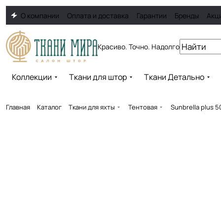
О компании
Оплата и доставка
Гарантии
Бренды
Акц
Красиво. Точно. Надолго
Коллекции
Ткани для штор
Ткани Детально
Главная
Каталог
Ткани для яхты
Тентовая
Sunbrella plus 5