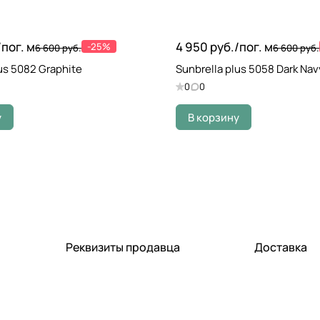
/
пог. м
4 950 руб./
пог. м
-25%
6 600 руб.
6 600 руб.
us 5082 Graphite
Sunbrella plus 5058 Dark Nav
0
0
у
В корзину
Реквизиты продавца
Доставка