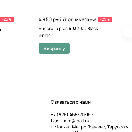
4 950 руб./
пог. м
-25%
-25%
6 600 руб.
y
Sunbrella plus 5032 Jet Black
0
0
В корзину
Связаться с нами
+7 (925) 458-20-15
tkani-mira@mail.ru
г. Москва. Метро Ясенево, Тарусская