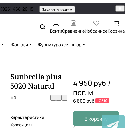
 (925) 458-20-15
Заказать звонок
Войти
Сравнение
Избранное
Корзина
ы
Жалюзи
Фурнитура для штор
Sunbrella plus
4 950 руб./
5020 Natural
пог. м
0
6 600 руб.
-25%
Характеристики
В корзину
Коллекция
: