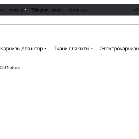
+7
ии
Услуги
Telegram канал
Контакты
Карнизы для штор
Ткани для яхты
Электрокарниз
020 Natural