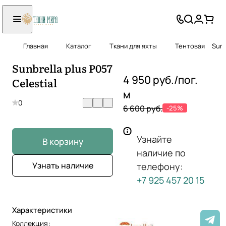
Главная
Каталог
Ткани для яхты
Тентовая
Sunb
Sunbrella plus P057
4 950 руб./
пог.
Celestial
м
0
6 600 руб.
-25%
Узнайте
В корзину
наличие по
Узнать наличие
телефону:
+7 925 457 20 15
Характеристики
Коллекция
: