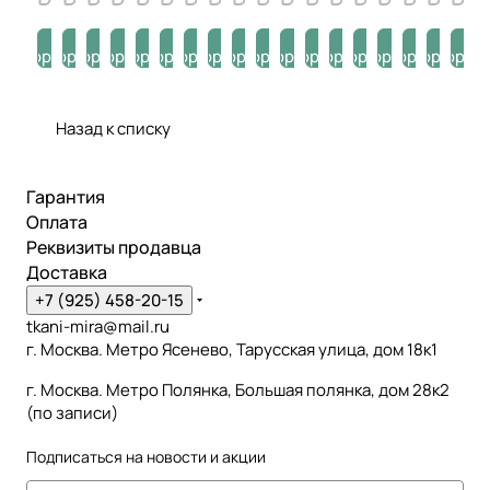
В
В
В
В
В
В
В
В
В
В
В
В
В
В
В
В
В
В
корзину
корзину
корзину
корзину
корзину
корзину
корзину
корзину
корзину
корзину
корзину
корзину
корзину
корзину
корзину
корзину
корзину
корзи
Назад к списку
Гарантия
Оплата
Реквизиты продавца
Доставка
+7 (925) 458-20-15
tkani-mira@mail.ru
г. Москва. Метро Ясенево, Тарусская улица, дом 18к1
г. Москва. Метро Полянка, Большая полянка, дом 28к2
(по записи)
Подписаться
на новости и акции