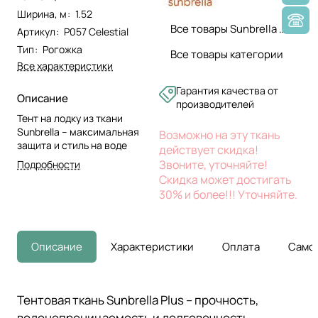
Ширина, м
:
1.52
Все товары Sunbrella ткани
Артикул
:
P057 Celestial
Тип
:
Рогожка
Все товары категории
Все характеристики
Гарантия качества от
Описание
производителей
Тент на лодку из ткани
Sunbrella – максимальная
Возможно на эту ткань
защита и стиль на воде
действует скидка!
Звоните, уточняйте!
Подробности
Скидка может достигать
30% и более!!! Уточняйте.
Описание
Характеристики
Оплата
Само
Тентовая ткань Sunbrella Plus – прочность,
водонепроницаемость и долговечность