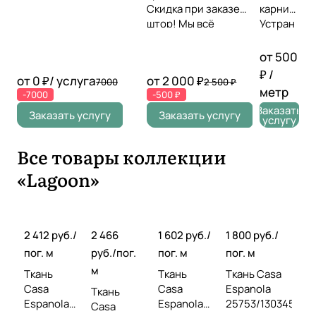
время Звоните или
Скидка при заказе
карниз
оставьте заявку!
штор! Мы всё
Устран
повесим идеально!
ение
складо
от 500
к прямо
₽ /
от 0 ₽/ услуга
от 2 000 ₽
7000
2 500 ₽
на
метр
-7000
-500 ₽
месте
Заказать
Провер
Заказать услугу
Заказать услугу
услугу
ка
симмет
Все товары коллекции
рии,
уровня,
«Lagoon»
длины
2 412 руб./
2 466
1 602 руб./
1 800 руб./
пог. м
руб./
пог.
пог. м
пог. м
м
Ткань
Ткань
Ткань Casa
Casa
Casa
Espanola
Ткань
Espanola J
Espanola J
25753/130345
Casa