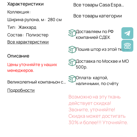
Характеристики
Все товары Casa Espanola
Коллекция
:
Все товары категории
Ширина рулона, м
:
280 см
Тип
:
Жаккард
Доставляем по РФ
Состав
:
Полиэстер
компанией СДЕК
Все характеристики
Пошив штор из этой ткани
Описание
Доставка по Москве и МО
Цены уточняйте у наших
500р.
менеджеров.
Оплата: картой,
Великолепный компаньон с
наличными, по счёту
чередующимися маленькими
Подробности
горошинами. Необычного
Возможно на эту ткань
эффекта трехмерности
действует скидка!
удается добиться за счет
Звоните, уточняйте!
чередования размера
Скидка может достигать
горошин и варьирования
30% и более!!! Уточняйте.
цвета. На светлом фоне
основы яркие тона выглядят
особенно выпукло.