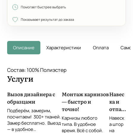
Помогает быстрее выбрать
Показывает результат до заказа
Описание
Характеристики
Оплата
Само
Состав: 100% Полиэстер
Услуги
Вызов дизайнера с
Монтаж карнизов
Навес
образцами
— быстро и
ка и
точно!
отпар
Подберём, замерим,
ивани
посчитаем! 300+ тканей.
Карнизы любого
Навеск
Замер бесплатно. Выезд
е
типа. В удобное
а штор
— в удобное
время. Всё с собой.
штор
на