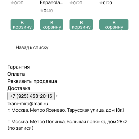
24607
24248
Espanola J
0
0
0
0
0
0
24305
0
0
В
В
В
В
корзину
корзину
корзину
корзину
Назад к списку
Гарантия
Оплата
Реквизиты продавца
Доставка
+7 (925) 458-20-15
tkani-mira@mail.ru
г. Москва. Метро Ясенево, Тарусская улица, дом 18к1
г. Москва. Метро Полянка, Большая полянка, дом 28к2
(по записи)