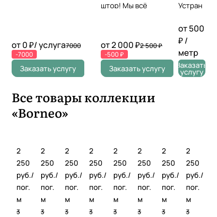
оставьте заявку!
штор! Мы всё
Устран
повесим идеально!
ение
складо
от 500
к прямо
₽ /
от 0 ₽/ услуга
от 2 000 ₽
7000
2 500 ₽
на
метр
-7000
-500 ₽
месте
Заказать
Провер
Заказать услугу
Заказать услугу
услугу
ка
симмет
Все товары коллекции
рии,
уровня,
«Borneo»
длины
2
2
2
2
2
2
2
2
250
250
250
250
250
250
250
250
руб./
руб./
руб./
руб./
руб./
руб./
руб./
руб./
пог.
пог.
пог.
пог.
пог.
пог.
пог.
пог.
м
м
м
м
м
м
м
м
3
3
3
3
3
3
3
3