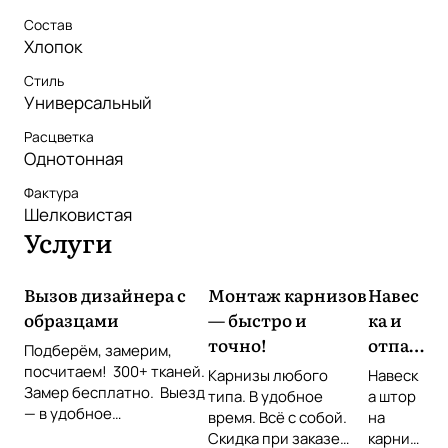
Состав
Хлопок
Стиль
Универсальный
Расцветка
Однотонная
Фактура
Шелковистая
Услуги
Вызов дизайнера с
Монтаж карнизов
Навес
образцами
— быстро и
ка и
точно!
отпар
Подберём, замерим,
ивани
посчитаем! 300+ тканей.
Карнизы любого
Навеск
Замер бесплатно. Выезд
е
типа. В удобное
а штор
— в удобное
время. Всё с собой.
штор
на
время Звоните или
Скидка при заказе
карниз