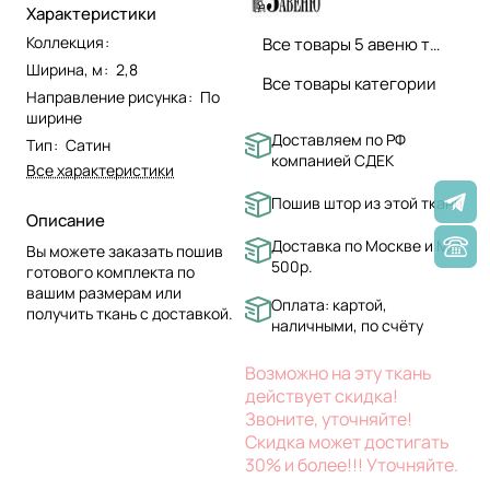
Характеристики
Коллекция
:
Все товары 5 авеню ткани
Ширина, м
:
2,8
Все товары категории
Направление рисунка
:
По
ширине
Доставляем по РФ
Тип
:
Сатин
компанией СДЕК
Все характеристики
Пошив штор из этой ткани
Описание
Доставка по Москве и МО
Вы можете заказать пошив
500р.
готового комплекта по
вашим размерам или
Оплата: картой,
получить ткань с доставкой.
наличными, по счёту
Возможно на эту ткань
действует скидка!
Звоните, уточняйте!
Скидка может достигать
30% и более!!! Уточняйте.