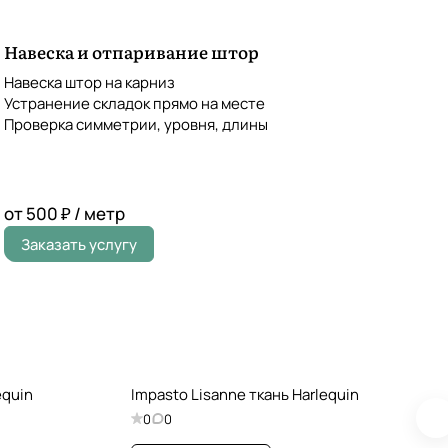
Навеска и отпаривание штор
Навеска штор на карниз
Устранение складок прямо на месте
Проверка симметрии, уровня, длины
от 500 ₽ / метр
Заказать услугу
equin
Impasto Lisanne ткань Harlequin
0
0