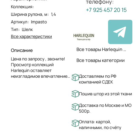
телефону:
Коллекция
:
+7 925 457 20 15
Ширина рулона, м
:
1,4
Артикул
:
Impasto
Тип
:
Шелк
Все характеристики
Все товары Harlequin ткани
Описание
Цена по запросу , звоните!
Все товары категории
Просмотр коллекций
Harlequin оставляет
Доставляем по РФ
неизгладимое впечатление
компанией СДЕК
уравновешенности, радости
и покоя, обусловленное
искусным балансированием
Пошив штор из этой ткани
стилей и фантастическим
чувством цветовосприятия.
Доставка по Москве и МО
500р.
Оплата: картой,
наличными, по счёту