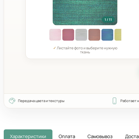
1 / 11
✓
Листайте фото и выберите нужную
ткань
Передача цвета и текстуры
Работает 
Характеристики
Оплата
Самовывоз
Доста