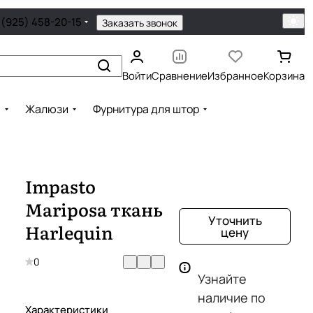
 (925) 458-20-15
Заказать звонок
Войти
Сравнение
Избранное
Корзина
ы
Жалюзи
Фурнитура для штор
Impasto
Mariposa ткань
Уточнить
Harlequin
цену
0
Узнайте
наличие по
Характеристики