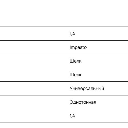
1,4
Impasto
Шелк
Шелк
Универсальный
Однотонная
1,4