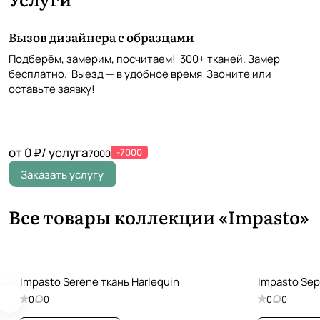
Вызов дизайнера с образцами
Подберём, замерим, посчитаем! 300+ тканей. Замер
бесплатно. Выезд — в удобное время Звоните или
оставьте заявку!
от 0 ₽/ услуга
-7000
7000
Заказать услугу
Все товары коллекции «Impasto»
Impasto Serene ткань Harlequin
Impasto Sep
0
0
0
0