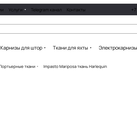
+7
ии
Услуги
Telegram канал
Контакты
Карнизы для штор
Ткани для яхты
Электрокарниз
Портьерные ткани
Impasto Mariposa ткань Harlequin