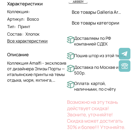
Характеристики
Коллекция
:
Все товары Galleria Arben
Артикул
:
Bosco
Все товары категории
Тип
:
Принт
Состав
:
Хлопок
Доставляем по РФ
Все характеристики
компанией СДЕК
Описание
Пошив штор из этой ткани
Коллекция Amalfi - эксклюзив
Доставка по Москве и МО
от дизайнера Элизы Порты —
500р.
итальянские принты на темы
отдыха, моря, яхтинга,
Оплата: картой,
природы и гастрономии,
наличными, по счёту
наполняющие интерьер
атмосферой
Возможно на эту ткань
средиземноморского
действует скидка!
курорта
Звоните, уточняйте!
Скидка может достигать
30% и более!!! Уточняйте.