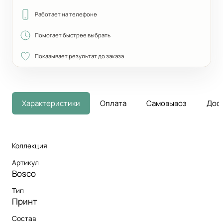
Работает на телефоне
Помогает быстрее выбрать
Показывает результат до заказа
Характеристики
Оплата
Самовывоз
Дос
Коллекция
Артикул
Bosco
Тип
Принт
Состав