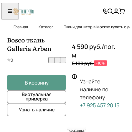
Главная
Каталог
Ткани для штор в Москве купить с д
Bosco ткань
4 590 руб./
пог.
Galleria Arben
м
0
5 100 руб.
-10%
Узнайте
В корзину
наличие по
Виртуальная
телефону:
примерка
+7 925 457 20 15
Узнать наличие