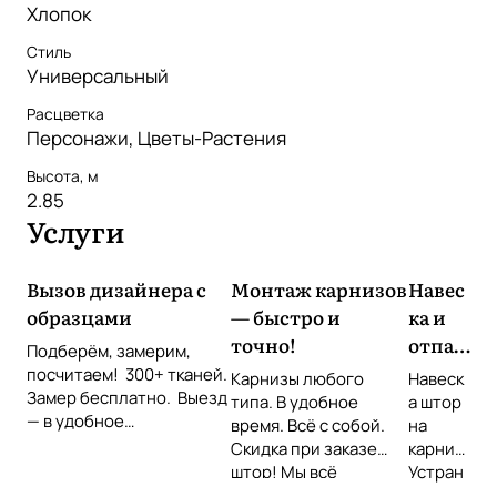
Хлопок
Стиль
Универсальный
Расцветка
Персонажи, Цветы-Растения
Высота, м
2.85
Услуги
Вызов дизайнера с
Монтаж карнизов
Навес
образцами
— быстро и
ка и
точно!
отпар
Подберём, замерим,
ивани
посчитаем! 300+ тканей.
Карнизы любого
Навеск
Замер бесплатно. Выезд
е
типа. В удобное
а штор
— в удобное
время. Всё с собой.
штор
на
время Звоните или
Скидка при заказе
карниз
оставьте заявку!
штор! Мы всё
Устран
повесим идеально!
ение