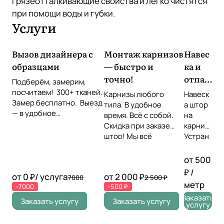
грязеотталкивающие свойства и легко чистятся
при помощи воды и губки.
Услуги
Вызов дизайнера с
Монтаж карнизов
Навес
образцами
— быстро и
ка и
точно!
отпар
Подберём, замерим,
ивани
посчитаем! 300+ тканей.
Карнизы любого
Навеск
Замер бесплатно. Выезд
е
типа. В удобное
а штор
— в удобное
время. Всё с собой.
штор
на
время Звоните или
Скидка при заказе
карниз
оставьте заявку!
штор! Мы всё
Устран
повесим идеально!
ение
складо
от 500
к прямо
₽ /
от 0 ₽/ услуга
от 2 000 ₽
7000
2 500 ₽
на
метр
-7000
-500 ₽
месте
Заказать
Провер
Заказать услугу
Заказать услугу
услугу
ка
симмет