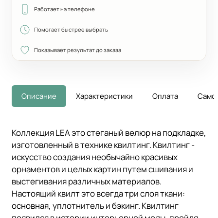
Работает на телефоне
Помогает быстрее выбрать
Показывает результат до заказа
Описание
Характеристики
Оплата
Само
Коллекция LEA это стеганый велюр на подкладке,
изготовленный в технике квилтинг. Квилтинг -
искусство создания необычайно красивых
орнаментов и целых картин путем сшивания и
выстегивания различных материалов.
Настоящий квилт это всегда три слоя ткани:
основная, уплотнитель и бэкинг. Квилтинг
появился в истории интерьерной моды, пройдя