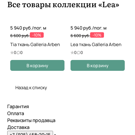
Все товары коллекции «Lea»
рии,
уровня,
длины
5 940 руб./
пог. м
5 940 руб./
пог. м
-10%
-10%
6 600 руб.
6 600 руб.
Tia ткань Galleria Arben
Lea ткань Galleria Arben
0
0
0
0
В корзину
В корзину
Назад к списку
Гарантия
Оплата
Реквизиты продавца
Доставка
+7 (925) 458-20-15