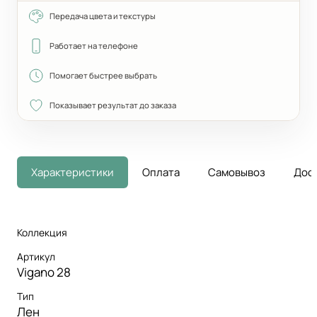
Передача цвета и текстуры
Работает на телефоне
Помогает быстрее выбрать
Показывает результат до заказа
Характеристики
Оплата
Самовывоз
Дос
Коллекция
Артикул
Vigano 28
Тип
Лен