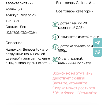
Все товары Galleria Arben
Характеристики
Коллекция
:
Все товары категории
Артикул
:
Vigano 28
Тип
:
Лен
Доставляем по РФ
Состав
:
Лен
компанией СДЕК
Все характеристики
Пошив штор из этой ткани
Описание
Доставка по Москве и МО
Коллекция Benevento - это
500р.
воздушные ткани нежной
цветовой палитры: тюлевые
Оплата: картой,
льны, антивандальные сетки,
наличными, по счёту
тончайшие батисты.
Возможно на эту ткань
действует скидка!
Звоните, уточняйте!
Скидка может достигать
30% и более!!! Уточняйте.