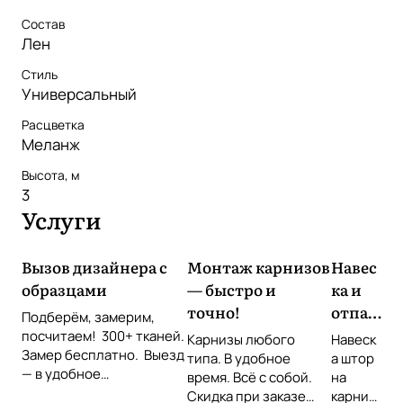
Состав
Лен
Стиль
Универсальный
Расцветка
Меланж
Высота, м
3
Услуги
Вызов дизайнера с
Монтаж карнизов
Навес
образцами
— быстро и
ка и
точно!
отпар
Подберём, замерим,
ивани
посчитаем! 300+ тканей.
Карнизы любого
Навеск
Замер бесплатно. Выезд
е
типа. В удобное
а штор
— в удобное
время. Всё с собой.
штор
на
время Звоните или
Скидка при заказе
карниз