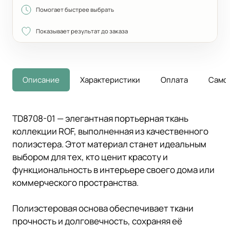
Помогает быстрее выбрать
Показывает результат до заказа
Описание
Характеристики
Оплата
Само
TD8708-01 — элегантная портьерная ткань
коллекции ROF, выполненная из качественного
полиэстера. Этот материал станет идеальным
выбором для тех, кто ценит красоту и
функциональность в интерьере своего дома или
коммерческого пространства.
Полиэстеровая основа обеспечивает ткани
прочность и долговечность, сохраняя её