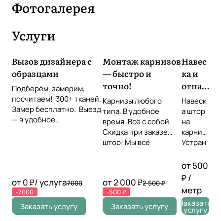
Фотогалерея
Услуги
Вызов дизайнера с
Монтаж карнизов
Навес
образцами
— быстро и
ка и
точно!
отпар
Подберём, замерим,
ивани
посчитаем! 300+ тканей.
Карнизы любого
Навеск
Замер бесплатно. Выезд
е
типа. В удобное
а штор
— в удобное
время. Всё с собой.
штор
на
время Звоните или
Скидка при заказе
карниз
оставьте заявку!
штор! Мы всё
Устран
повесим идеально!
ение
складо
от 500
к прямо
₽ /
от 0 ₽/ услуга
от 2 000 ₽
7000
2 500 ₽
на
метр
-7000
-500 ₽
месте
Заказать
Провер
Заказать услугу
Заказать услугу
услугу
ка