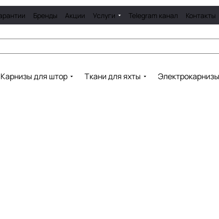
арантии
Бренды
Акции
Услуги
Telegram канал
Контакты
Карнизы для штор
Ткани для яхты
Электрокарниз