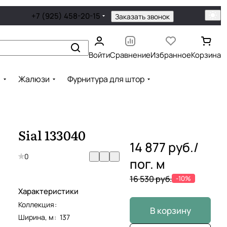
+7 (925) 458-20-15
Заказать звонок
Войти
Сравнение
Избранное
Корзина
ы
Жалюзи
Фурнитура для штор
Sial 133040
14 877 руб./
0
пог. м
16 530 руб.
-10%
Характеристики
Коллекция
:
В корзину
Ширина, м
:
137