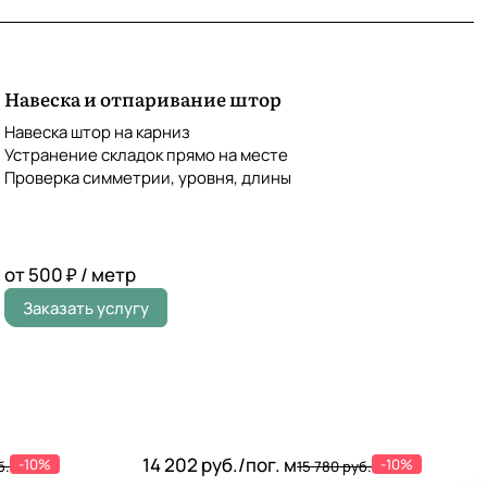
Навеска и отпаривание штор
Навеска штор на карниз
Устранение складок прямо на месте
Проверка симметрии, уровня, длины
от 500 ₽ / метр
Заказать услугу
14 202 руб./
пог. м
-10%
-10%
б.
15 780 руб.