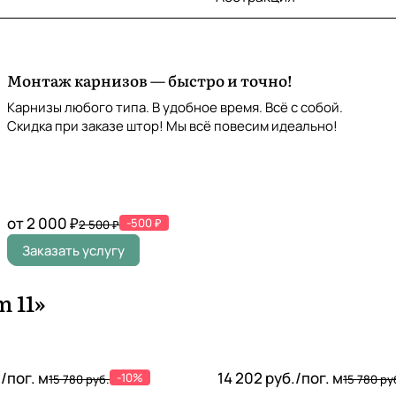
Монтаж карнизов — быстро и точно!
Карнизы любого типа. В удобное время. Всё с собой.
Скидка при заказе штор! Мы всё повесим идеально!
от 2 000 ₽
-500 ₽
2 500 ₽
Заказать услугу
 11»
./
пог. м
14 202 руб./
пог. м
-10%
15 780 руб.
15 780 ру