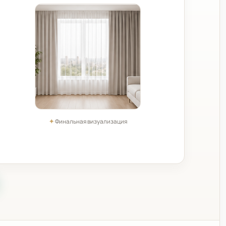
✦
Финальная визуализация