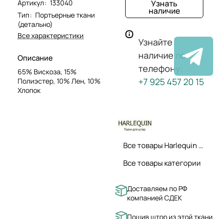
Артикул
:
133040
Узнать
наличие
Тип
:
Портьерные ткани
(детально)
Все характеристики
Узнайте
наличие по
Описание
телефону:
65% Вискоза, 15%
+7 925 457 20 15
Полиэстер, 10% Лен, 10%
Хлопок
Все товары Harlequin ткани
Все товары категории
Доставляем по РФ
компанией СДЕК
Пошив штор из этой ткани