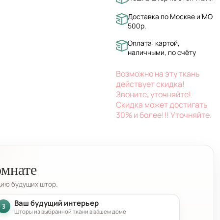
Доставка по Москве и МО
500р.
Оплата: картой,
наличными, по счёту
Возможно на эту ткань
действует скидка!
Звоните, уточняйте!
Скидка может достигать
30% и более!!! Уточняйте.
омнате
цию будущих штор.
Ваш будущий интерьер
3
Шторы из выбранной ткани в вашем доме