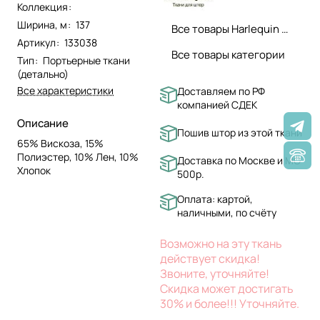
Коллекция
:
Ширина, м
:
137
Все товары Harlequin ткани
Артикул
:
133038
Все товары категории
Тип
:
Портьерные ткани
(детально)
Все характеристики
Доставляем по РФ
компанией СДЕК
Описание
Пошив штор из этой ткани
65% Вискоза, 15%
Полиэстер, 10% Лен, 10%
Доставка по Москве и МО
Хлопок
500р.
Оплата: картой,
наличными, по счёту
Возможно на эту ткань
действует скидка!
Звоните, уточняйте!
Скидка может достигать
30% и более!!! Уточняйте.