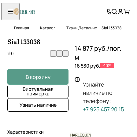
Главная
Каталог
Ткани Детально
Sial 133038
Sial 133038
14 877 руб./
пог.
0
м
16 530 руб.
-10%
В корзину
Узнайте
Виртуальная
наличие по
примерка
телефону:
Узнать наличие
+7 925 457 20 15
Характеристики