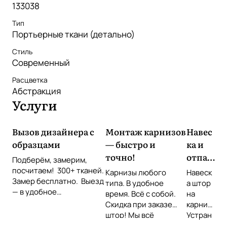
133038
Тип
Портьерные ткани (детально)
Стиль
Современный
Расцветка
Абстракция
Услуги
Вызов дизайнера с
Монтаж карнизов
Навес
образцами
— быстро и
ка и
точно!
отпар
Подберём, замерим,
ивани
посчитаем! 300+ тканей.
Карнизы любого
Навеск
Замер бесплатно. Выезд
е
типа. В удобное
а штор
— в удобное
время. Всё с собой.
штор
на
время Звоните или
Скидка при заказе
карниз
оставьте заявку!
штор! Мы всё
Устран
повесим идеально!
ение