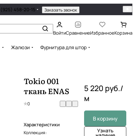
 (925) 458-20-15
Заказать звонок
Войти
Сравнение
Избранное
Корзина
ы
Жалюзи
Фурнитура для штор
Tokio 001
5 220 руб./
ткань ENAS
м
0
В корзину
Характеристики
Узнать
Коллекция
:
наличие