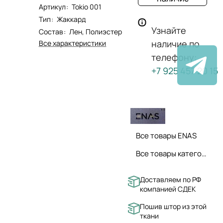
Артикул
:
Tokio 001
Тип
:
Жаккард
Узнайте
Состав
:
Лен, Полиэстер
наличие по
Все характеристики
телефону:
+7 925 457 20 15
Все товары ENAS
Все товары категории
Доставляем по РФ
компанией СДЕК
Пошив штор из этой
ткани