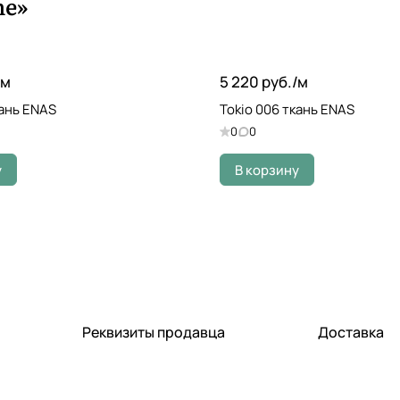
me»
м
5 220 руб./
м
кань ENAS
Tokio 006 ткань ENAS
0
0
у
В корзину
Реквизиты продавца
Доставка