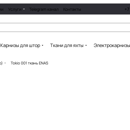
+7
ии
Услуги
Telegram канал
Контакты
Карнизы для штор
Ткани для яхты
Электрокарниз
о)
Tokio 001 ткань ENAS