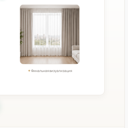
✦
Финальная визуализация