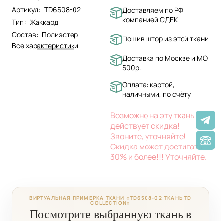
Артикул
:
TD6508-02
Доставляем по РФ
компанией СДЕК
Тип
:
Жаккард
Состав
:
Полиэстер
Пошив штор из этой ткани
Все характеристики
Доставка по Москве и МО
500р.
Оплата: картой,
наличными, по счёту
Возможно на эту ткань
действует скидка!
Звоните, уточняйте!
Скидка может достигать
30% и более!!! Уточняйте.
ВИРТУАЛЬНАЯ ПРИМЕРКА ТКАНИ «TD6508-02 ТКАНЬ TD
COLLECTION»
Посмотрите выбранную ткань в