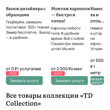
Вызов дизайнера с
Монтаж карнизов
Навес
образцами
— быстро и
ка и
точно!
отпар
Подберём, замерим,
ивани
посчитаем! 300+ тканей.
Карнизы любого
Навеск
Замер бесплатно. Выезд
е
типа. В удобное
а штор
— в удобное
время. Всё с собой.
штор
на
время Звоните или
Скидка при заказе
карниз
оставьте заявку!
штор! Мы всё
Устран
повесим идеально!
ение
складо
от 500
к прямо
₽ /
от 0 ₽/ услуга
от 2 000 ₽
7000
2 500 ₽
на
метр
-7000
-500 ₽
месте
Заказать
Провер
Заказать услугу
Заказать услугу
услугу
ка
симмет
Все товары коллекции «TD
рии,
уровня,
Collection»
длины