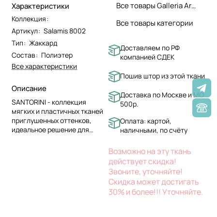
Все товары Galleria Arben
Характеристики
Коллекция
:
Все товары категории
Артикул
:
Salamis 8002
Тип
:
Жаккард
Доставляем по РФ
Состав
:
Полиэтер
компанией СДЕК
Все характеристики
Пошив штор из этой ткани
Описание
Доставка по Москве и МО
SANTORINI - коллекция
500р.
мягких и пластичных тканей
приглушенных оттенков,
Оплата: картой,
идеальное решение для
наличными, по счёту
создания уютной и спокойной
атмосферы со
Возможно на эту ткань
средиземноморским
действует скидка!
колоритом. Благодаря своей
Звоните, уточняйте!
струящейся текстуре, эти
Скидка может достигать
ткани создадут эффект
30% и более!!! Уточняйте.
легкости и воздушности в
помещении.