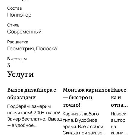
Состав
Полиэтер
Стиль
Современный
Расцветка
Геометрия, Полоска
Высота, м
3
Услуги
Вызов дизайнера с
Монтаж карнизов
Навес
образцами
— быстро и
ка и
точно!
отпар
Подберём, замерим,
ивани
посчитаем! 300+ тканей.
Карнизы любого
Навеск
Замер бесплатно. Выезд
е
типа. В удобное
а штор
— в удобное
время. Всё с собой.
штор
на
время Звоните или
Скидка при заказе
карниз