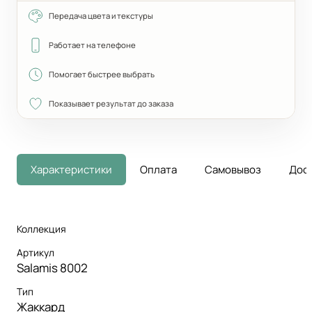
Передача цвета и текстуры
Работает на телефоне
Помогает быстрее выбрать
Показывает результат до заказа
Характеристики
Оплата
Самовывоз
Дос
Коллекция
Артикул
Salamis 8002
Тип
Жаккард