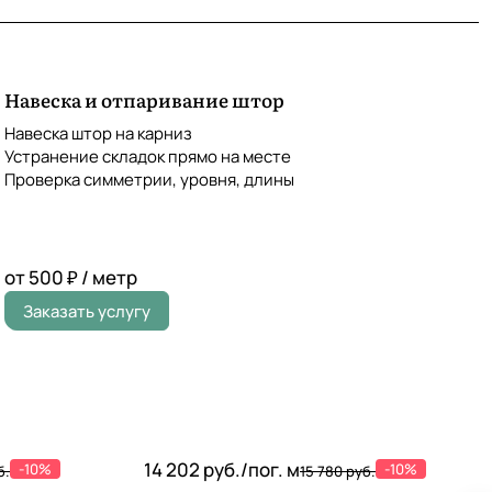
Навеска и отпаривание штор
Навеска штор на карниз
Устранение складок прямо на месте
Проверка симметрии, уровня, длины
от 500 ₽ / метр
Заказать услугу
14 202 руб./
пог. м
-10%
-10%
б.
15 780 руб.