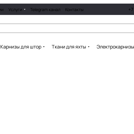
+7
ии
Услуги
Telegram канал
Контакты
Карнизы для штор
Ткани для яхты
Электрокарниз