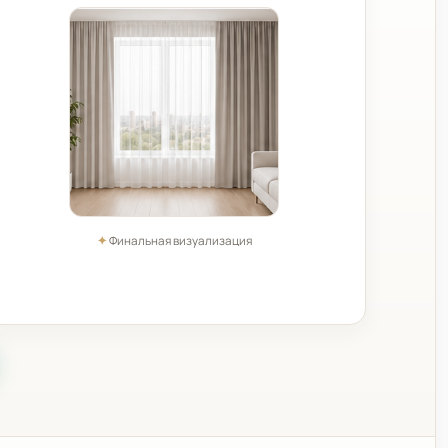
✦
Финальная визуализация