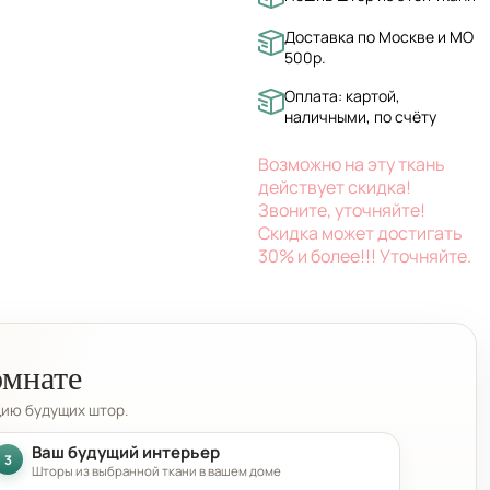
Доставка по Москве и МО
500р.
Оплата: картой,
наличными, по счёту
Возможно на эту ткань
действует скидка!
Звоните, уточняйте!
Скидка может достигать
30% и более!!! Уточняйте.
омнате
цию будущих штор.
Ваш будущий интерьер
3
Шторы из выбранной ткани в вашем доме