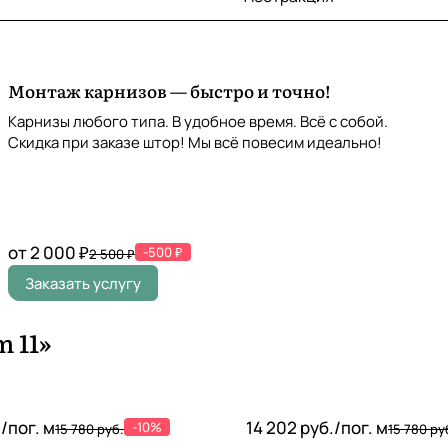
Монтаж карнизов — быстро и точно!
Карнизы любого типа. В удобное время. Всё с собой.
Скидка при заказе штор! Мы всё повесим идеально!
от 2 000 ₽
-500 ₽
2 500 ₽
Заказать услугу
 11»
./
пог. м
14 202 руб./
пог. м
-10%
15 780 руб.
15 780 ру