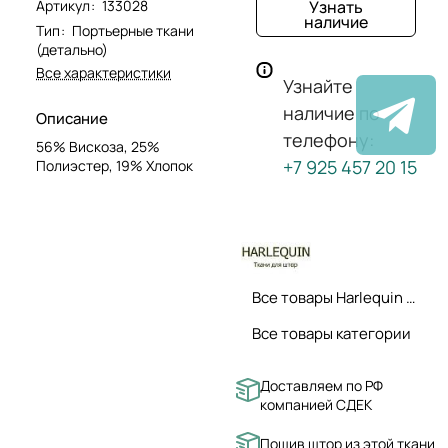
Артикул
:
133028
Узнать
наличие
Тип
:
Портьерные ткани
(детально)
Все характеристики
Узнайте
наличие по
Описание
телефону:
56% Вискоза, 25%
+7 925 457 20 15
Полиэстер, 19% Хлопок
Все товары Harlequin ткани
Все товары категории
Доставляем по РФ
компанией СДЕК
Пошив штор из этой ткани