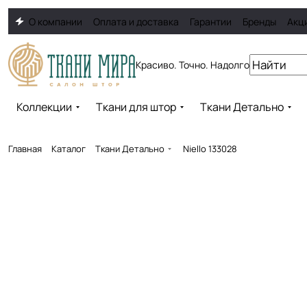
О компании
Оплата и доставка
Гарантии
Бренды
Акц
Красиво. Точно. Надолго
Коллекции
Ткани для штор
Ткани Детально
Главная
Каталог
Ткани Детально
Niello 133028