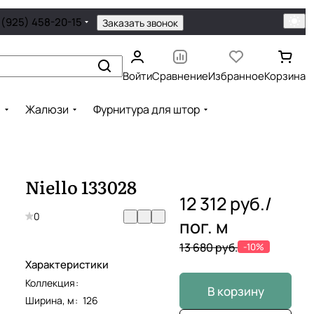
 (925) 458-20-15
Заказать звонок
Войти
Сравнение
Избранное
Корзина
ы
Жалюзи
Фурнитура для штор
Niello 133028
12 312 руб./
0
пог. м
13 680 руб.
-10%
Характеристики
Коллекция
:
В корзину
Ширина, м
:
126