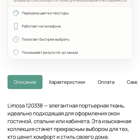
Ваши фото используются только для визуализации и не сохраняются
Передача цвета и текстуры
Работает на телефоне
Помогает быстрее выбрать
Показывает результат до заказа
Описание
Характеристики
Оплата
Само
Limosa 120338 — элегантная портьерная ткань,
идеально подходящая для оформления окон
гостиной, спальни или кабинета. Эта изысканная
коллекция станет прекрасным выбором для тех,
кто ценит комфорт и стиль своего дома.