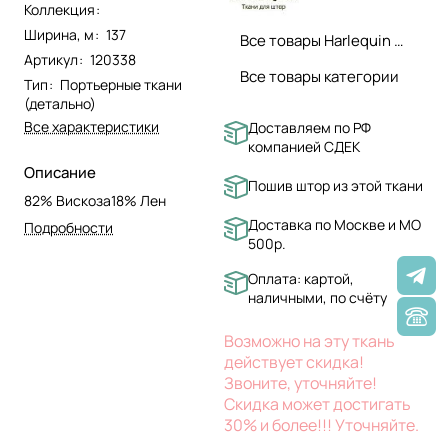
Коллекция
:
Ширина, м
:
137
Все товары Harlequin ткани
Артикул
:
120338
Все товары категории
Тип
:
Портьерные ткани
(детально)
Все характеристики
Доставляем по РФ
компанией СДЕК
Описание
Пошив штор из этой ткани
82% Вискоза18% Лен
Доставка по Москве и МО
Подробности
500р.
Оплата: картой,
наличными, по счёту
Возможно на эту ткань
действует скидка!
Звоните, уточняйте!
Скидка может достигать
30% и более!!! Уточняйте.