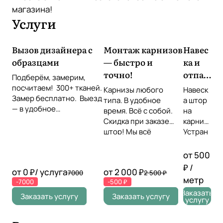
магазина!
Услуги
Вызов дизайнера с
Монтаж карнизов
Навес
образцами
— быстро и
ка и
точно!
отпар
Подберём, замерим,
ивани
посчитаем! 300+ тканей.
Карнизы любого
Навеск
Замер бесплатно. Выезд
е
типа. В удобное
а штор
— в удобное
время. Всё с собой.
штор
на
время Звоните или
Скидка при заказе
карниз
оставьте заявку!
штор! Мы всё
Устран
повесим идеально!
ение
складо
от 500
к прямо
₽ /
от 0 ₽/ услуга
от 2 000 ₽
7000
2 500 ₽
на
метр
-7000
-500 ₽
месте
Заказать
Провер
Заказать услугу
Заказать услугу
услугу
ка
симмет