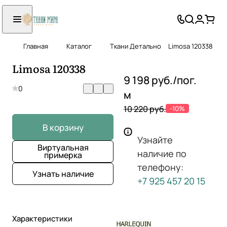
Главная
Каталог
Ткани Детально
Limosa 120338
Limosa 120338
9 198 руб./
пог.
0
м
10 220 руб.
-10%
В корзину
Узнайте
Виртуальная
наличие по
примерка
телефону:
Узнать наличие
+7 925 457 20 15
Характеристики