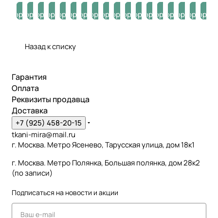
В
В
В
В
В
В
В
В
В
В
В
В
В
В
В
В
В
В
корзину
корзину
корзину
корзину
корзину
корзину
корзину
корзину
корзину
корзину
корзину
корзину
корзину
корзину
корзину
корзину
корзину
корзи
Назад к списку
Гарантия
Оплата
Реквизиты продавца
Доставка
+7 (925) 458-20-15
tkani-mira@mail.ru
г. Москва. Метро Ясенево, Тарусская улица, дом 18к1
г. Москва. Метро Полянка, Большая полянка, дом 28к2
(по записи)
Подписаться
на новости и акции