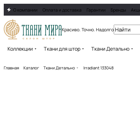
О компании
Оплата и доставка
Гарантии
Бренды
Акц
Красиво. Точно. Надолго
Коллекции
Ткани для штор
Ткани Детально
Главная
Каталог
Ткани Детально
Irradiant 133048