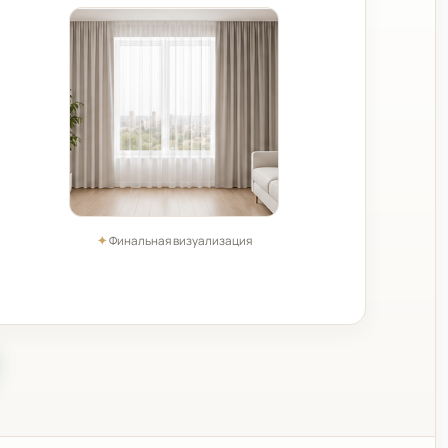
✦
Финальная визуализация