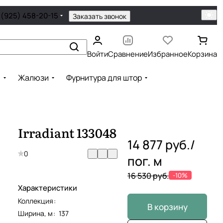
 (925) 458-20-15
Заказать звонок
Войти
Сравнение
Избранное
Корзина
ы
Жалюзи
Фурнитура для штор
Irradiant 133048
14 877 руб./
0
пог. м
16 530 руб.
-10%
Характеристики
Коллекция
:
В корзину
Ширина, м
:
137