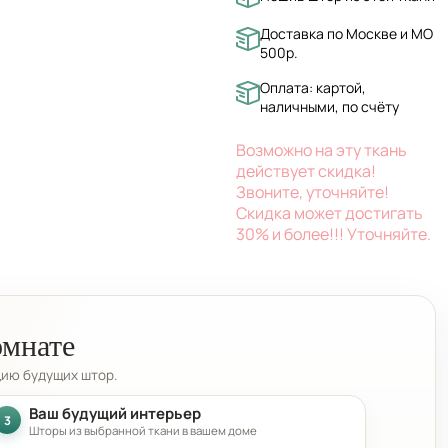
Доставка по Москве и МО
500р.
Оплата: картой,
наличными, по счёту
Возможно на эту ткань
действует скидка!
Звоните, уточняйте!
Скидка может достигать
30% и более!!! Уточняйте.
омнате
цию будущих штор.
Ваш будущий интерьер
3
Шторы из выбранной ткани в вашем доме