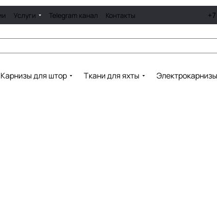
+7
ии
Услуги
Telegram канал
Контакты
Карнизы для штор
Ткани для яхты
Электрокарниз