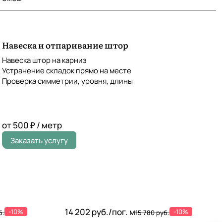
Навеска и отпаривание штор
Навеска штор на карниз
Устранение складок прямо на месте
Проверка симметрии, уровня, длины
от 500 ₽ / метр
Заказать услугу
14 202 руб./
пог. м
-10%
-10%
б.
15 780 руб.