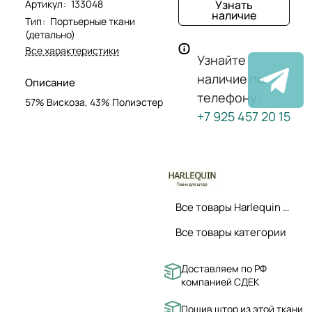
Артикул
:
133048
Узнать
наличие
Тип
:
Портьерные ткани
(детально)
Все характеристики
Узнайте
наличие по
Описание
телефону:
57% Вискоза, 43% Полиэстер
+7 925 457 20 15
Все товары Harlequin ткани
Все товары категории
Доставляем по РФ
компанией СДЕК
Пошив штор из этой ткани