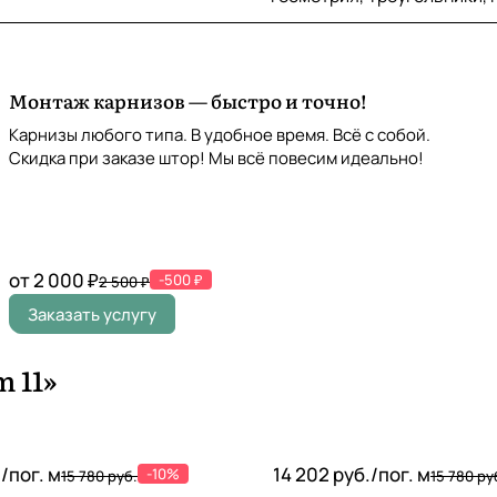
Монтаж карнизов — быстро и точно!
Карнизы любого типа. В удобное время. Всё с собой.
Скидка при заказе штор! Мы всё повесим идеально!
от 2 000 ₽
-500 ₽
2 500 ₽
Заказать услугу
 11»
./
пог. м
14 202 руб./
пог. м
-10%
15 780 руб.
15 780 ру