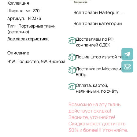
Коллекция
:
Ширина, м
:
270
Все товары Harlequin ткани
Артикул
:
142376
Все товары категории
Тип
:
Портьерные ткани
(детально)
Все характеристики
Доставляем по РФ
компанией СДЕК
Описание
Пошив штор из этой ткани
91% Полиэстер, 9% Вискоза
Доставка по Москве и МО
500р.
Оплата: картой,
наличными, по счёту
Возможно на эту ткань
действует скидка!
Звоните, уточняйте!
Скидка может достигать
30% и более!!! Уточняйте.