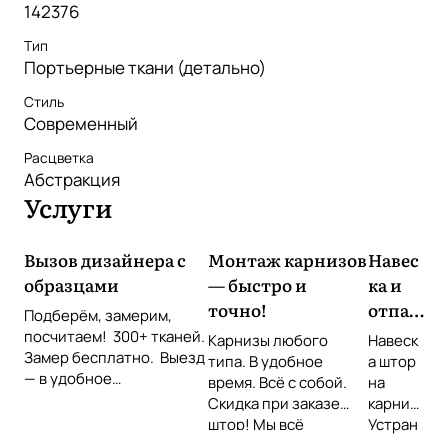
142376
Тип
Портьерные ткани (детально)
Стиль
Современный
Расцветка
Абстракция
Услуги
Вызов дизайнера с
Монтаж карнизов
Навес
образцами
— быстро и
ка и
точно!
отпар
Подберём, замерим,
ивани
посчитаем! 300+ тканей.
Карнизы любого
Навеск
Замер бесплатно. Выезд
е
типа. В удобное
а штор
— в удобное
время. Всё с собой.
штор
на
время Звоните или
Скидка при заказе
карниз
оставьте заявку!
штор! Мы всё
Устран
повесим идеально!
ение