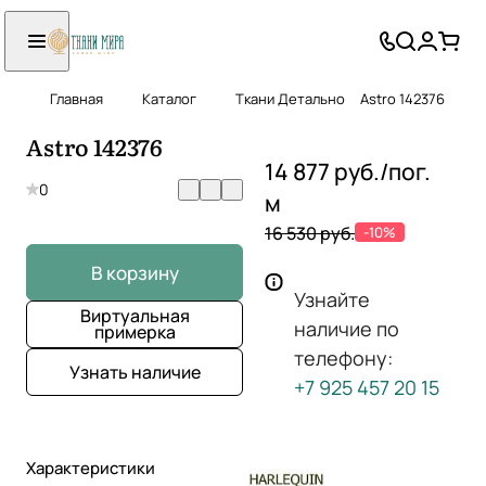
Главная
Каталог
Ткани Детально
Astro 142376
Astro 142376
14 877 руб./
пог.
0
м
16 530 руб.
-10%
В корзину
Узнайте
Виртуальная
наличие по
примерка
телефону:
Узнать наличие
+7 925 457 20 15
Характеристики