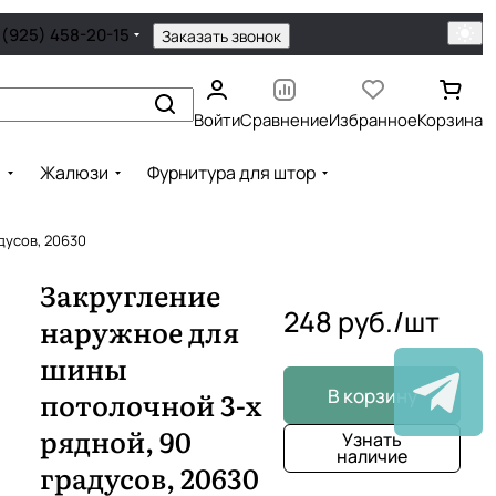
 (925) 458-20-15
Заказать звонок
Войти
Сравнение
Избранное
Корзина
ы
Жалюзи
Фурнитура для штор
дусов, 20630
Закругление
248 руб./
шт
наружное для
шины
В корзину
потолочной 3-х
рядной, 90
Узнать
наличие
градусов, 20630