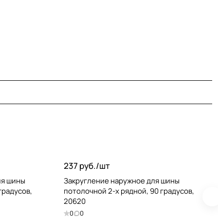
237 руб./
шт
ля шины
Закругление наружное для шины
градусов,
потолочной 2-х рядной, 90 градусов,
20620
0
0