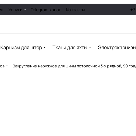
+7
ии
Услуги
Telegram канал
Контакты
Карнизы для штор
Ткани для яхты
Электрокарниз
зов
Закругление наружное для шины потолочной 3-х рядной, 90 гра