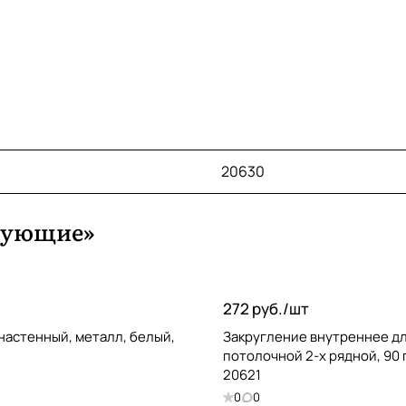
20630
тующие»
272 руб./
шт
настенный, металл, белый,
Закругление внутреннее д
потолочной 2-х рядной, 90 
20621
0
0