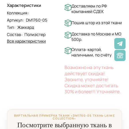
Характеристики
Доставляем по РФ
компанией СДЕК
Коллекция
:
Артикул
:
DM1760-05
Пошив штор из этой ткани
Тип
:
Жаккард
Доставка по Москве и МО
Состав
:
Полиэстер
500р.
Все характеристики
Оплата: картой,
наличными, по счёту
Возможно на эту ткань
действует скидка!
Звоните, уточняйте!
Скидка может достигать
30% и более!!! Уточняйте.
ВИРТУАЛЬНАЯ ПРИМЕРКА ТКАНИ «DM1760-05 ТКАНЬ LAIME
COLLECTION»
Посмотрите выбранную ткань в