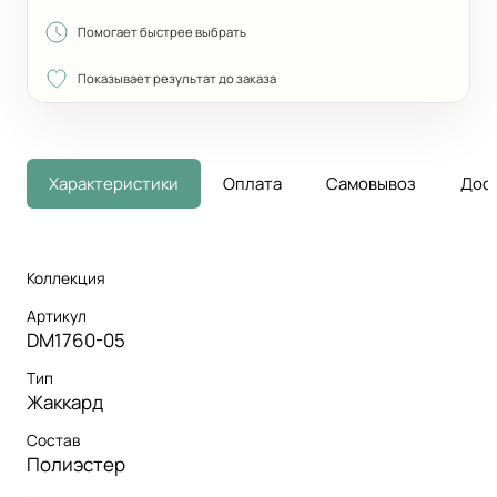
Помогает быстрее выбрать
Показывает результат до заказа
Характеристики
Оплата
Самовывоз
Дос
Коллекция
Артикул
DM1760-05
Тип
Жаккард
Состав
Полиэстер