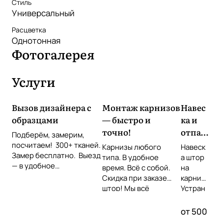
Стиль
Универсальный
Расцветка
Однотонная
Фотогалерея
Услуги
Вызов дизайнера с
Монтаж карнизов
Навес
образцами
— быстро и
ка и
точно!
отпар
Подберём, замерим,
ивани
посчитаем! 300+ тканей.
Карнизы любого
Навеск
Замер бесплатно. Выезд
е
типа. В удобное
а штор
— в удобное
время. Всё с собой.
штор
на
время Звоните или
Скидка при заказе
карниз
оставьте заявку!
штор! Мы всё
Устран
повесим идеально!
ение
складо
от 500
к прямо