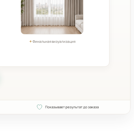
✦
Финальная визуализация
Показывает результат до заказа