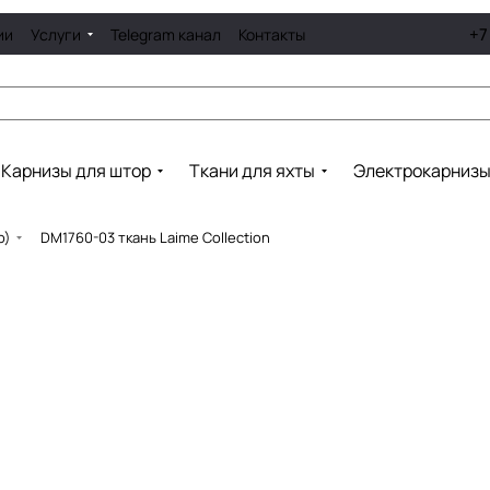
+7
ии
Услуги
Telegram канал
Контакты
Карнизы для штор
Ткани для яхты
Электрокарниз
о)
DM1760-03 ткань Laime Collection