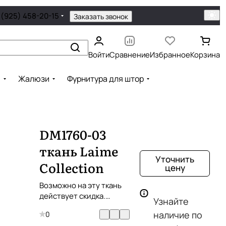
 (925) 458-20-15
Заказать звонок
Войти
Сравнение
Избранное
Корзина
ы
Жалюзи
Фурнитура для штор
DM1760-03
ткань Laime
Уточнить
Collection
цену
Возможно на эту ткань
действует скидка.
Узнайте
Уточняйте!
наличие по
0