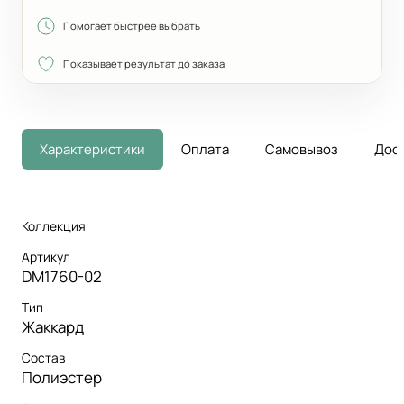
Помогает быстрее выбрать
Показывает результат до заказа
Характеристики
Оплата
Самовывоз
Дос
Коллекция
Артикул
DM1760-02
Тип
Жаккард
Состав
Полиэстер