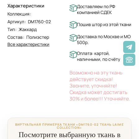
Характеристики
Доставляем по РФ
компанией СДЕК
Коллекция
:
Артикул
:
DM1760-02
Пошив штор из этой ткани
Тип
:
Жаккард
Доставка по Москве и МО
Состав
:
Полиэстер
500р.
Все характеристики
Оплата: картой,
наличными, по счёту
Возможно на эту ткань
действует скидка!
Звоните, уточняйте!
Скидка может достигать
30% и более!!! Уточняйте.
ВИРТУАЛЬНАЯ ПРИМЕРКА ТКАНИ «DM1760-02 ТКАНЬ LAIME
COLLECTION»
Посмотрите выбранную ткань в