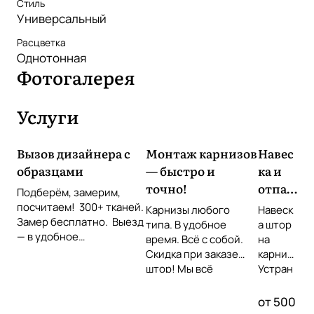
Стиль
Универсальный
Расцветка
Однотонная
Фотогалерея
Услуги
Вызов дизайнера с
Монтаж карнизов
Навес
образцами
— быстро и
ка и
точно!
отпар
Подберём, замерим,
ивани
посчитаем! 300+ тканей.
Карнизы любого
Навеск
Замер бесплатно. Выезд
е
типа. В удобное
а штор
— в удобное
время. Всё с собой.
штор
на
время Звоните или
Скидка при заказе
карниз
оставьте заявку!
штор! Мы всё
Устран
повесим идеально!
ение
складо
от 500
к прямо