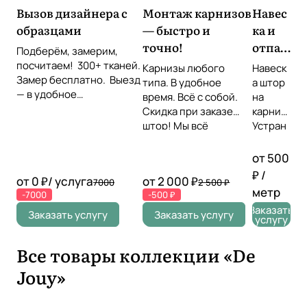
Вызов дизайнера с
Монтаж карнизов
Навес
образцами
— быстро и
ка и
точно!
отпар
Подберём, замерим,
ивани
посчитаем! 300+ тканей.
Карнизы любого
Навеск
Замер бесплатно. Выезд
е
типа. В удобное
а штор
— в удобное
время. Всё с собой.
штор
на
время Звоните или
Скидка при заказе
карниз
оставьте заявку!
штор! Мы всё
Устран
повесим идеально!
ение
складо
от 500
к прямо
₽ /
от 0 ₽/ услуга
от 2 000 ₽
7000
2 500 ₽
на
метр
-7000
-500 ₽
месте
Заказать
Провер
Заказать услугу
Заказать услугу
услугу
ка
симмет
Все товары коллекции «De
рии,
уровня,
Jouy»
длины