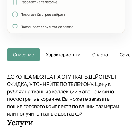
Работает на телефоне
Помогает быстрее выбрать
Показывает результат до заказа
Описание
Характеристики
Оплата
Само
ДО КОНЦА МЕСЯЦА НА ЭТУ ТКАНЬ ДЕЙСТВУЕТ
СКИДКА, УТОЧНЯЙТЕ ПО ТЕЛЕФОНУ. Цену в
рублях на ткань из коллекции 5 авеню можно
посмотреть в корзине. Вы можете заказать
пошив готового комплекта по вашим размерам
или получить ткань с доставкой.
Услуги