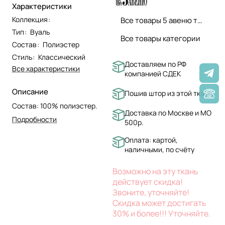
Характеристики
Коллекция
:
Все товары 5 авеню ткани
Тип
:
Вуаль
Все товары категории
Состав
:
Полиэстер
Стиль
:
Классический
Доставляем по РФ
Все характеристики
компанией СДЕК
Описание
Пошив штор из этой ткани
Состав: 100% полиэстер.
Доставка по Москве и МО
Подробности
500р.
Оплата: картой,
наличными, по счёту
Возможно на эту ткань
действует скидка!
Звоните, уточняйте!
Скидка может достигать
30% и более!!! Уточняйте.