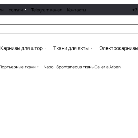
+7
ии
Услуги
Telegram канал
Контакты
Карнизы для штор
Ткани для яхты
Электрокарниз
Портьерные ткани
Napoli Spontaneous ткань Galleria Arben