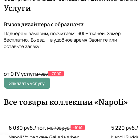
Услуги
Вызов дизайнера с образцами
Подберём, замерим, посчитаем! 300+ тканей. Замер
бесплатно. Выезд — в удобное время Звоните или
оставьте заявку!
от 0 ₽/ услуга
-7000
7000
Заказать услугу
Все товары коллекции «Napoli»
6 030 руб./
пог. м
5 220 руб.
-10%
6 700 руб.
Napoli Volpe ткань Galleria Arben
Napoli Sudde