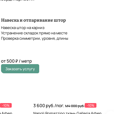
Навеска и отпаривание штор
Навеска штор на карниз
Устранение складок прямо на месте
Проверка симметрии, уровня, длины
от 500 ₽ / метр
Заказать услугу
3 600 руб./
пог. м
-10%
-10%
4 000 руб.
a Arben
Napoli Romazzino ткань Galleria Arben