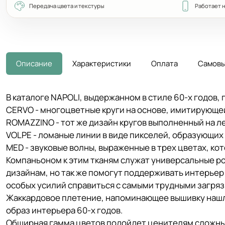
Передача цвета и текстуры
Работает 
Описание
Характеристики
Оплата
Самовы
В каталоге NAPOLI, выдержанном в стиле 60-х годов,
CERVO - многоцветные круги на основе, имитирующе
ROMAZZINO - тот же дизайн кругов выполненный на л
VOLPE - ломаные линии в виде пикселей, образующих
MED - звуковые волны, выраженные в трех цветах, к
Компаньоном к этим тканям служат универсальные ро
дизайнам, но так же помогут поддерживать интерьер 
особых усилий справиться с самыми трудными загрязн
Жаккардовое плетение, напоминающее вышивку нашло
образ интерьера 60-х годов.
Обширная гамма цветов подойдет ценителям сложных 