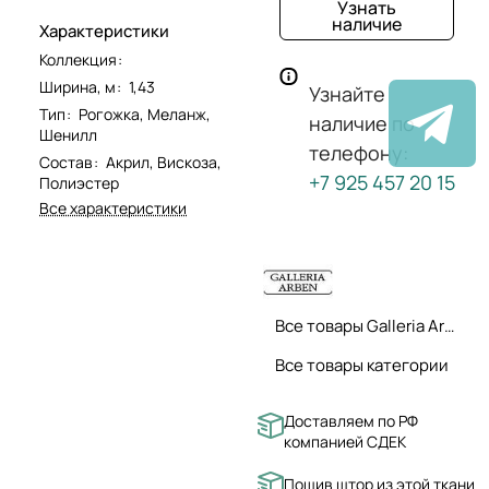
Узнать
наличие
Характеристики
Коллекция
:
Ширина, м
:
1,43
Узнайте
Тип
:
Рогожка, Меланж,
наличие по
Шенилл
телефону:
Состав
:
Акрил, Вискоза,
+7 925 457 20 15
Полиэстер
Все характеристики
Все товары Galleria Arben
Все товары категории
Доставляем по РФ
компанией СДЕК
Пошив штор из этой ткани