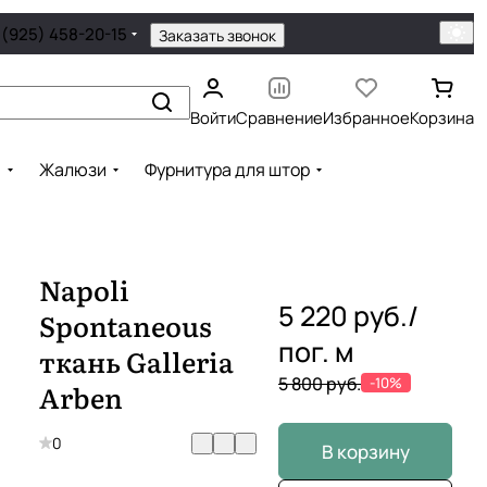
 (925) 458-20-15
Заказать звонок
Войти
Сравнение
Избранное
Корзина
ы
Жалюзи
Фурнитура для штор
Napoli
5 220 руб./
Spontaneous
пог. м
ткань Galleria
5 800 руб.
-10%
Arben
0
В корзину