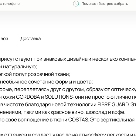
на телефоне
Помогает быстрее выбрать
воз
Доставка
 присутствуют три знаковых дизайна и несколько компа
й натуральную;
егкой полупрозрачной ткани;
 необычное сочетание формы и цвета;
оторые, переплетаясь друг с другом, образуют оптиче
гожки CORDOBA и SOLUTIONS: они не просто отлично п
в чистоте благодаря новой технологии FIBRE GUARD. Э
ениями, такими как красное вино, шоколад и кофе.
 свое воплощение в ткани COSTAS. Это вертикальная 
оттенков и создаст у вас дома атмосферу легкости и