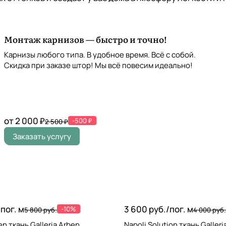
Монтаж карнизов — быстро и точно!
Карнизы любого типа. В удобное время. Всё с собой.
Скидка при заказе штор! Мы всё повесим идеально!
от 2 000 ₽
-500 ₽
2 500 ₽
Заказать услугу
/
пог. м
3 600 руб./
пог. м
-10%
5 800 руб.
4 000 руб.
n ткань Galleria Arben
Napoli Solution ткань Galleri