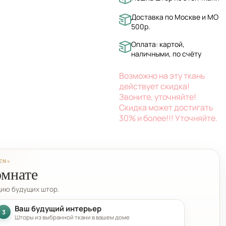
Доставка по Москве и МО
500р.
Оплата: картой,
наличными, по счёту
Возможно на эту ткань
действует скидка!
Звоните, уточняйте!
Скидка может достигать
30% и более!!! Уточняйте.
EN»
омнате
цию будущих штор.
Ваш будущий интерьер
3
Шторы из выбранной ткани в вашем доме