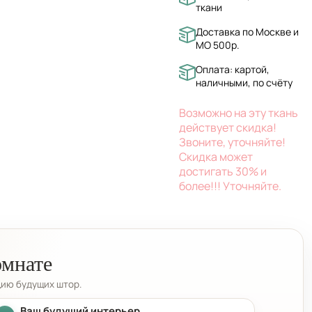
ткани
блестящими нитями на
матовой шелковистой
Доставка по Москве и
основе, что создает
МО 500р.
эффектный контраст и
придает ткани утонченную
Оплата: картой,
роскошь.
наличными, по счёту
Возможно на эту ткань
действует скидка!
Звоните, уточняйте!
Скидка может
достигать 30% и
более!!! Уточняйте.
омнате
цию будущих штор.
Ваш будущий интерьер