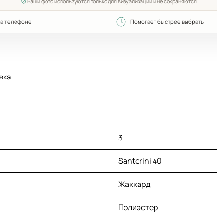
Ваши фото используются только для визуализации и не сохраняются
на телефоне
Помогает быстрее выбрать
вка
3
Santorini 40
Жаккард
Полиэстер