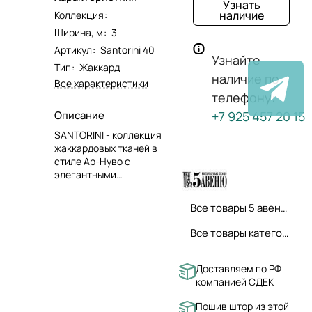
Узнать
наличие
Коллекция
:
Ширина, м
:
3
Артикул
:
Santorini 40
Узнайте
Тип
:
Жаккард
наличие по
Все характеристики
телефону:
Описание
+7 925 457 20 15
SANTORINI - коллекция
жаккардовых тканей в
стиле Ар-Нуво с
элегантными
флористическими
орнаментами.Коллекция
Все товары 5 авеню ткани
состоит из четырех
крупно-раппортных
Все товары категории
дизайнов, трех
компаньонов, два из
которых с более мелкими
Доставляем по РФ
дизайнами и один
компанией СДЕК
однотонный.Цветочные
Пошив штор из этой
узоры вытканы яркими