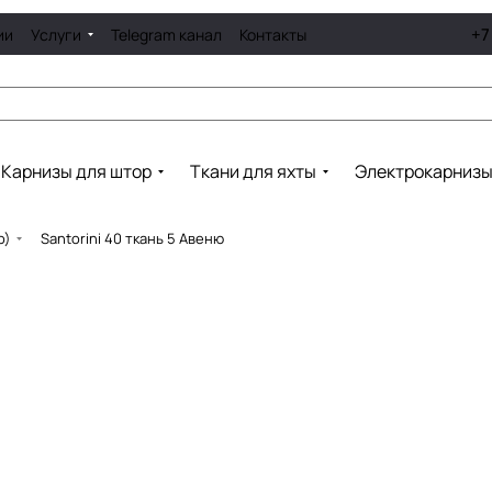
+7
ии
Услуги
Telegram канал
Контакты
Карнизы для штор
Ткани для яхты
Электрокарниз
о)
Santorini 40 ткань 5 Авеню