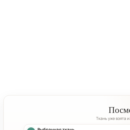
Посмо
Ткань уже взята 
Выбранная ткань