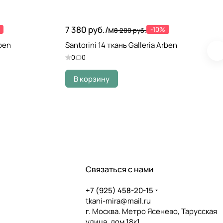
7 380 руб./
м
-10%
8 200 руб.
rben
Santorini 14 ткань Galleria Arben
0
0
В корзину
Связаться с нами
+7 (925) 458-20-15
tkani-mira@mail.ru
г. Москва. Метро Ясенево, Тарусская
улица, дом 18к1