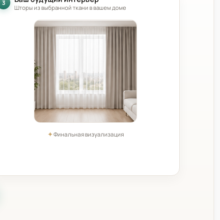
3
Шторы из выбранной ткани в вашем доме
✦
Финальная визуализация