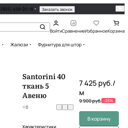
 (925) 458-20-15
Заказать звонок
Войти
Сравнение
Избранное
Корзина
ы
Жалюзи
Фурнитура для штор
Santorini 40
7 425 руб./
ткань 5
м
Авеню
9 900 руб.
-25%
0
В корзину
Характеристики