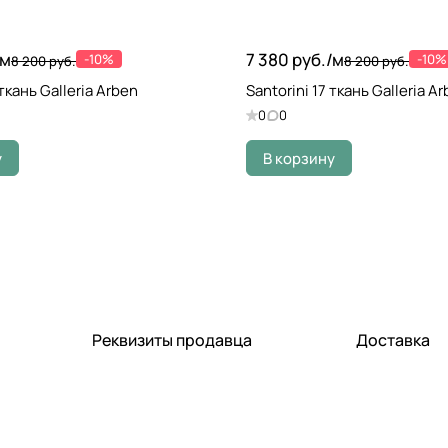
м
7 380 руб./
м
-10%
-10%
8 200 руб.
8 200 руб.
 ткань Galleria Arben
Santorini 17 ткань Galleria A
0
0
у
В корзину
Реквизиты продавца
Доставка