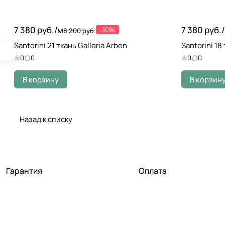
7 380 руб./
м
7 380 руб./
-10%
8 200 руб.
Santorini 21 ткань Galleria Arben
Santorini 18
0
0
0
0
В корзину
В корзин
Назад к списку
Гарантия
Оплата